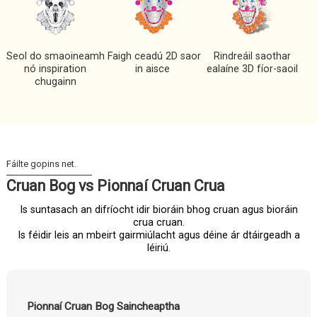
Seol do smaoineamh
Faigh ceadú 2D saor
Rindreáil saothar
nó inspiration
in aisce
ealaíne 3D fíor-saoil
chugainn
Cruan Bog vs Pionnaí Cruan Crua
Is suntasach an difríocht idir bioráin bhog cruan agus bioráin
crua cruan.
Is féidir leis an mbeirt gairmiúlacht agus déine ár dtáirgeadh a
léiriú.
Pionnaí Cruan Bog Saincheaptha