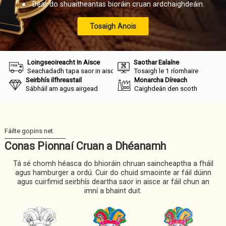
● Dear do shuaitheantas bioráin cruan ardchaighdeáin.
Tosaigh Anois
Loingseoireacht In Aisce
Saothar Ealaíne
Seachadadh tapa saor in aisce san aer
Tosaigh le 1 ríomhaire
Seirbhís ilfhreastail
Monarcha Díreach
Sábháil am agus airgead
Caighdeán den scoth
Conas Pionnaí Cruan a Dhéanamh
Tá sé chomh héasca do bhioráin chruan saincheaptha a fháil
agus hamburger a ordú. Cuir do chuid smaointe ar fáil dúinn
agus cuirfimid seirbhís deartha saor in aisce ar fáil chun an
imní a bhaint duit.