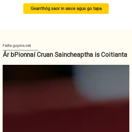
Gearrthóg saor in aisce agus go tapa
Ár bPionnaí Cruan Saincheaptha is Coitianta