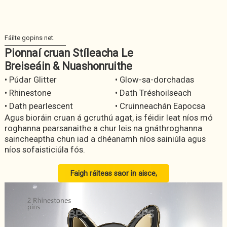
Pionnaí cruan Stíleacha Le
Breiseáin & Nuashonruithe
• Púdar Glitter
• Glow-sa-dorchadas
• Rhinestone
• Dath Tréshoilseach
• Dath pearlescent
• Cruinneachán Eapocsa
Agus bioráin cruan á gcruthú agat, is féidir leat níos mó
roghanna pearsanaithe a chur leis na gnáthroghanna
saincheaptha chun iad a dhéanamh níos sainiúla agus
níos sofaisticiúla fós.
Faigh ráiteas saor in aisce,