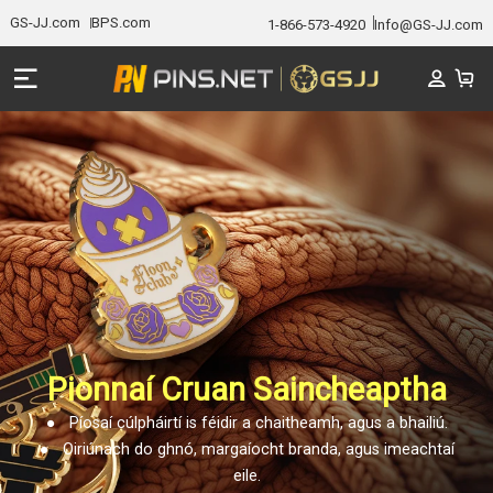
GS-JJ.com
BPS.com
1-866-573-4920
Info@GS-JJ.com
Pionnaí Cruan Saincheaptha
● Píosaí cúlpháirtí is féidir a chaitheamh, agus a bhailiú.
● Oiriúnach do ghnó, margaíocht branda, agus imeachtaí
eile.