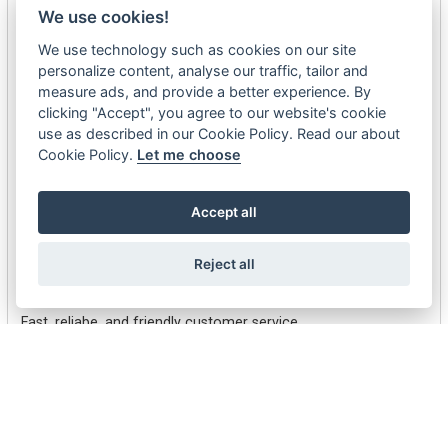
Alex Benson
We use cookies!
06-24-26
We use technology such as cookies on our site
personalize content, analyse our traffic, tailor and
Good
measure ads, and provide a better experience. By
clicking "Accept", you agree to our website's cookie
use as described in our Cookie Policy. Read our about
Aine Lebioda
Cookie Policy.
Let me choose
04-10-26
Thank You
Accept all
Logan Bell
Reject all
04-06-26
Fast, reliabe, and friendly customer service
Logan Bell
04-06-26
Fast, expert, and helpful customer service