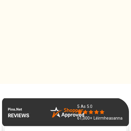
5
As 5.0
61,000+ Léirmheasanna