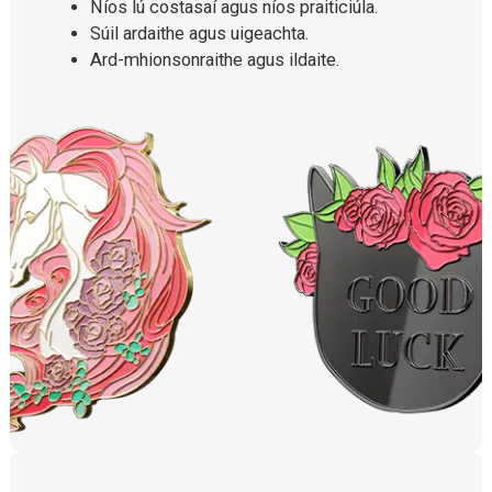
Níos lú costasaí agus níos praiticiúla.
Súil ardaithe agus uigeachta.
Ard-mhionsonraithe agus ildaite.