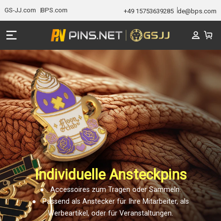
GS-JJ.com
BPS.com
+49 15753639285
de@bps.com
Individuelle Ansteckpins
● Accessoires zum Tragen oder Sammeln.
● Passend als Anstecker für Ihre Mitarbeiter, als
Werbeartikel, oder für Veranstaltungen.