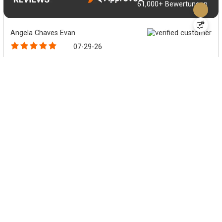
61,000+ Bewertungen
Angela Chaves Evan
07-29-26
Very professional.
Dirk Frantzen
07-29-26
Great processing, very quick review of the order request.
Sean
07-29-26
Thanks to Morry
Harald Gerke