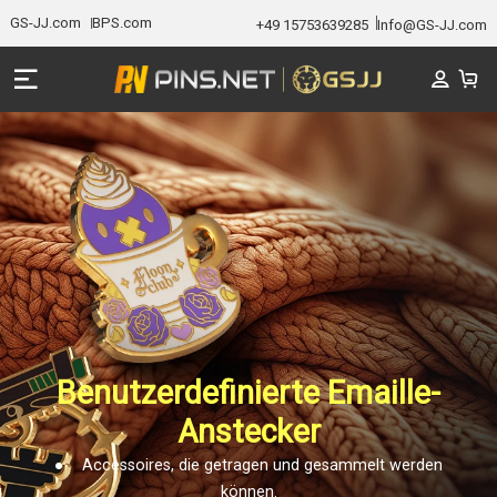
GS-JJ.com
BPS.com
+49 15753639285
Info@GS-JJ.com
Benutzerdefinierte Emaille-
Anstecker
● Accessoires, die getragen und gesammelt werden
können.