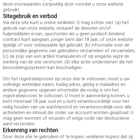
deze voorwaarden zorgvuldig door voordat u onze website
gebruikt.
Sitegebruik en verbod
Via deze site kunt u online winkelen. U mag echter niet: (a) het
gebruik van onze website, inclusief de diensten en/of
hulpmiddelen ervan, opschorten als u geen juridisch bindend
contract kunt aangaan, jonger bent dan 18 jaar, of onze website
tijdelijk of voor onbepaalde tijd gebruikt. (b) informatie over de
persoonlijke gegevens van gebruikers verzamelen of verzamelen;
(c) de prijs van een artikel manipuleren of op enigerlei wijze de
werking van de site verstoren. (d) elke actie ondernemen die het
beoordelingssysteem kan beschadigen.
Om het registratieproces op onze site te voltooien, moet u uw
volledige wettelijke naam, huidig adres, geldig e-mailadres en
andere gegevens opgeven informatie die nodig is om het
registratieproces te voltooien. U moet in aanmerking komen, u
bent minimaal 18 jaar oud en u bent verantwoordelijk voor het
veilig houden van uw wachtwoord en verantwoordelijk voor alle
activiteiten en inhoud die onder uw account worden geüpload. U
mag geen wormen of virussen of enige code van destructieve
aard verzenden.
Erkenning van rechten
Door deze site te gebruiken of te kopen, verklaren kopers dat zij