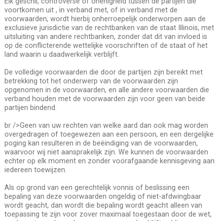
Elk geschil, controverse of onenigheid tussen de partijen die
voortkomen uit , in verband met, of in verband met de
voorwaarden, wordt hierbij onherroepelijk onderworpen aan de
exclusieve jurisdictie van de rechtbanken van de staat Illinois, met
uitsluiting van andere rechtbanken, zonder dat dit van invloed is
op de conflicterende wettelijke voorschriften of de staat of het
land waarin u daadwerkelijk verblijft.
De volledige voorwaarden die door de partijen zijn bereikt met
betrekking tot het onderwerp van de voorwaarden zijn
opgenomen in de voorwaarden, en alle andere voorwaarden die
verband houden met de voorwaarden zijn voor geen van beide
partijen bindend.
br />Geen van uw rechten van welke aard dan ook mag worden
overgedragen of toegewezen aan een persoon, en een dergelijke
poging kan resulteren in de beëindiging van de voorwaarden,
waarvoor wij niet aansprakelijk zijn. We kunnen de voorwaarden
echter op elk moment en zonder voorafgaande kennisgeving aan
iedereen toewijzen.
Als op grond van een gerechtelijk vonnis of beslissing een
bepaling van deze voorwaarden ongeldig of niet-afdwingbaar
wordt geacht, dan wordt die bepaling wordt geacht alleen van
toepassing te zijn voor zover maximaal toegestaan door de wet,