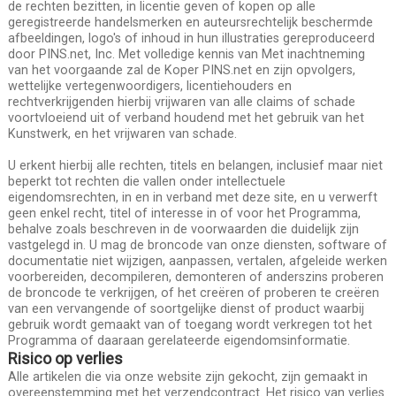
de rechten bezitten, in licentie geven of kopen op alle
geregistreerde handelsmerken en auteursrechtelijk beschermde
afbeeldingen, logo's of inhoud in hun illustraties gereproduceerd
door PINS.net, Inc. Met volledige kennis van Met inachtneming
van het voorgaande zal de Koper PINS.net en zijn opvolgers,
wettelijke vertegenwoordigers, licentiehouders en
rechtverkrijgenden hierbij vrijwaren van alle claims of schade
voortvloeiend uit of verband houdend met het gebruik van het
Kunstwerk, en het vrijwaren van schade.
U erkent hierbij alle rechten, titels en belangen, inclusief maar niet
beperkt tot rechten die vallen onder intellectuele
eigendomsrechten, in en in verband met deze site, en u verwerft
geen enkel recht, titel of interesse in of voor het Programma,
behalve zoals beschreven in de voorwaarden die duidelijk zijn
vastgelegd in. U mag de broncode van onze diensten, software of
documentatie niet wijzigen, aanpassen, vertalen, afgeleide werken
voorbereiden, decompileren, demonteren of anderszins proberen
de broncode te verkrijgen, of het creëren of proberen te creëren
van een vervangende of soortgelijke dienst of product waarbij
gebruik wordt gemaakt van of toegang wordt verkregen tot het
Programma of daaraan gerelateerde eigendomsinformatie.
Risico op verlies
Alle artikelen die via onze website zijn gekocht, zijn gemaakt in
overeenstemming met het verzendcontract. Het risico van verlies