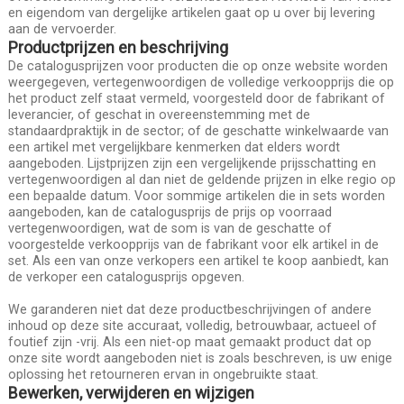
en eigendom van dergelijke artikelen gaat op u over bij levering
aan de vervoerder.
Productprijzen en beschrijving
De catalogusprijzen voor producten die op onze website worden
weergegeven, vertegenwoordigen de volledige verkoopprijs die op
het product zelf staat vermeld, voorgesteld door de fabrikant of
leverancier, of geschat in overeenstemming met de
standaardpraktijk in de sector; of de geschatte winkelwaarde van
een artikel met vergelijkbare kenmerken dat elders wordt
aangeboden. Lijstprijzen zijn een vergelijkende prijsschatting en
vertegenwoordigen al dan niet de geldende prijzen in elke regio op
een bepaalde datum. Voor sommige artikelen die in sets worden
aangeboden, kan de catalogusprijs de prijs op voorraad
vertegenwoordigen, wat de som is van de geschatte of
voorgestelde verkoopprijs van de fabrikant voor elk artikel in de
set. Als een van onze verkopers een artikel te koop aanbiedt, kan
de verkoper een catalogusprijs opgeven.
We garanderen niet dat deze productbeschrijvingen of andere
inhoud op deze site accuraat, volledig, betrouwbaar, actueel of
foutief zijn -vrij. Als een niet-op maat gemaakt product dat op
onze site wordt aangeboden niet is zoals beschreven, is uw enige
oplossing het retourneren ervan in ongebruikte staat.
Bewerken, verwijderen en wijzigen