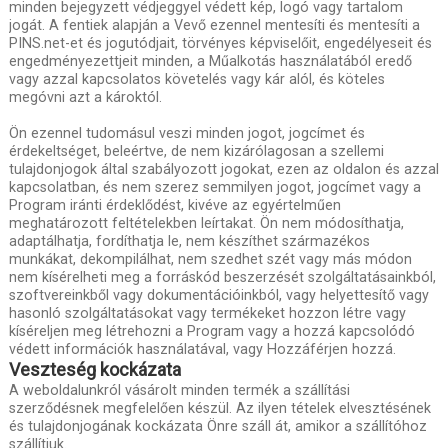
minden bejegyzett védjeggyel védett kép, logó vagy tartalom
jogát. A fentiek alapján a Vevő ezennel mentesíti és mentesíti a
PINS.net-et és jogutódjait, törvényes képviselőit, engedélyeseit és
engedményezettjeit minden, a Műalkotás használatából eredő
vagy azzal kapcsolatos követelés vagy kár alól, és köteles
megóvni azt a károktól.
Ön ezennel tudomásul veszi minden jogot, jogcímet és
érdekeltséget, beleértve, de nem kizárólagosan a szellemi
tulajdonjogok által szabályozott jogokat, ezen az oldalon és azzal
kapcsolatban, és nem szerez semmilyen jogot, jogcímet vagy a
Program iránti érdeklődést, kivéve az egyértelműen
meghatározott feltételekben leírtakat. Ön nem módosíthatja,
adaptálhatja, fordíthatja le, nem készíthet származékos
munkákat, dekompilálhat, nem szedhet szét vagy más módon
nem kísérelheti meg a forráskód beszerzését szolgáltatásainkból,
szoftvereinkből vagy dokumentációinkból, vagy helyettesítő vagy
hasonló szolgáltatásokat vagy termékeket hozzon létre vagy
kíséreljen meg létrehozni a Program vagy a hozzá kapcsolódó
védett információk használatával, vagy Hozzáférjen hozzá.
Veszteség kockázata
A weboldalunkról vásárolt minden termék a szállítási
szerződésnek megfelelően készül. Az ilyen tételek elvesztésének
és tulajdonjogának kockázata Önre száll át, amikor a szállítóhoz
szállítjuk.