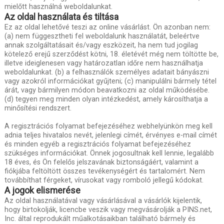
mielőtt használná weboldalunkat.
Az oldal használata és tiltása
Ez az oldal lehetővé teszi az online vásárlást. Ön azonban nem:
(a) nem függesztheti fel weboldalunk használatát, beleértve
annak szolgáltatásait és/vagy eszközeit, ha nem tud jogilag
kötelező erejű szerződést kötni, 18. életévét még nem töltötte be,
illetve ideiglenesen vagy határozatlan időre nem használhatja
weboldalunkat. (b) a felhasználók személyes adatait bányászni
vagy azokról információkat gyűjteni; (c) manipulálni bármely tétel
árát, vagy bármilyen módon beavatkozni az oldal működésébe.
(d) tegyen meg minden olyan intézkedést, amely károsíthatja a
minősítési rendszert.
A regisztrációs folyamat befejezéséhez webhelyünkön meg kell
adnia teljes hivatalos nevét, jelenlegi címét, érvényes e-mail címét
és minden egyéb a regisztrációs folyamat befejezéséhez
szükséges információkat. Önnek jogosultnak kell lennie, legalább
18 éves, és Ön felelős jelszavának biztonságáért, valamint a
fiókjába feltöltött összes tevékenységért és tartalomért. Nem
továbbíthat férgeket, vírusokat vagy romboló jellegű kódokat.
A jogok elismerése
Az oldal használatával vagy vásárlásával a vásárlók kijelentik,
hogy birtokolják, licencbe veszik vagy megvásárolják a PINS.net,
Inc. által reprodukált műalkotásaikban található bármely és