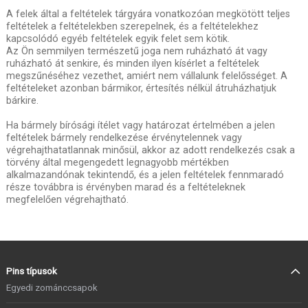
A felek által a feltételek tárgyára vonatkozóan megkötött teljes
feltételek a feltételekben szerepelnek, és a feltételekhez
kapcsolódó egyéb feltételek egyik felet sem kötik.
Az Ön semmilyen természetű joga nem ruházható át vagy
ruházható át senkire, és minden ilyen kísérlet a feltételek
megszűnéséhez vezethet, amiért nem vállalunk felelősséget. A
feltételeket azonban bármikor, értesítés nélkül átruházhatjuk
bárkire.
Ha bármely bírósági ítélet vagy határozat értelmében a jelen
feltételek bármely rendelkezése érvénytelennek vagy
végrehajthatatlannak minősül, akkor az adott rendelkezés csak a
törvény által megengedett legnagyobb mértékben
alkalmazandónak tekintendő, és a jelen feltételek fennmaradó
része továbbra is érvényben marad és a feltételeknek
megfelelően végrehajtható.
Pins típusok
Egyedi zománccsapok