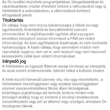
Az Ön további részvétele programjainkban, látogatásainkban és
vásárlásainkban, miután értesítést tettünk a változásokról vagy új
feltételekről a weboldalunkon, a változtatások kötelező
elfogadását jelenti.
Titoktartás
Ön vállalja, hogy nem hozza nyilvánosságra a tőlünk és/vagy
ügyfeleinktől, hirdetőinktől és beszállítóinktól szerzett
információkat. A végfelhasználó ügyfelek által a program
keretében benyújtott összes információ a PINS.net védett
információja. Az ilyen ügyféladatok bizalmasak, és nem hozhatók
nyilvánosságra. A kiadó vállalja, hogy semmilyen módon nem
reprodukál, sugároz, nem ad el, nem terjeszt vagy nem hasznosít
kereskedelmi céllal ilyen védett információkat.
Irányadó jog
A feltételekre az Egyesült Államok anyagi törvényei az irányadók,
és azok szerint értelmezendők, tekintet nélkül a kollíziós elvekre.
A felek között felmerülő bármely vita, vita vagy nézeteltérés , a
feltételekkel összefüggésben vagy azokkal összefüggésben
ezennel visszavonhatatlanul Illinois állam bíróságainak
kizárólagos joghatósága alá tartozik, kizárva minden más
bíróságot anélkül, hogy ez érintené a törvényi rendelkezések
összeütközését vagy azt az államot vagy országot, amelyben Ön
ténylegesen laknak.