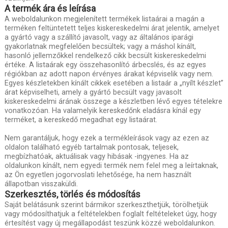
A termék ára és leírása
A weboldalunkon megjelenített termékek listaárai a magán a
terméken feltüntetett teljes kiskereskedelmi árat jelentik, amelyet
a gyártó vagy a szállító javasolt, vagy az általános iparági
gyakorlatnak megfelelően becsültek; vagy a máshol kínált,
hasonló jellemzőkkel rendelkező cikk becsült kiskereskedelmi
értéke. A listaárak egy összehasonlító árbecslés, és az egyes
régiókban az adott napon érvényes árakat képviselik vagy nem.
Egyes készletekben kínált cikkek esetében a listaár a „nyílt készlet”
árat képviselheti, amely a gyártó becsült vagy javasolt
kiskereskedelmi árának összege a készletben lévő egyes tételekre
vonatkozóan. Ha valamelyik kereskedőnk eladásra kínál egy
terméket, a kereskedő megadhat egy listaárat.
Nem garantáljuk, hogy ezek a termékleírások vagy az ezen az
oldalon található egyéb tartalmak pontosak, teljesek,
megbízhatóak, aktuálisak vagy hibásak -ingyenes. Ha az
oldalunkon kínált, nem egyedi termék nem felel meg a leírtaknak,
az Ön egyetlen jogorvoslati lehetősége, ha nem használt
állapotban visszaküldi.
Szerkesztés, törlés és módosítás
Saját belátásunk szerint bármikor szerkeszthetjük, törölhetjük
vagy módosíthatjuk a feltételekben foglalt feltételeket úgy, hogy
értesítést vagy új megállapodást teszünk közzé weboldalunkon.