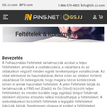
GS-JJ.com
BPS.com
1-866-573-4920
Info@GS-JJ.com
Feltételek & Körülmények
Bevezetés
A Felhasználási Feltételek tartalmazzák azokat a teljes
feltételeket, amelyek a csatlakozásra, a vásárlásra és az
oldalunkon végzett minden egyéb tevékenységre vonatkoznak. Az
oldal elérésével és használatával, illetve ezen az oldalon történő
vásárlással Ön beleegyezik, hogy magára nézve kötelezőnek
ismeri el annak használati feltételeit. A jelen Feltételek leírják és
tartalmazzák a PINS.net (Eladó) és Ön (Vevő) közötti teljes
feltételeket, és minden korábbi vagy egyidejű dolgot felülírnak.
Időnként előzetes értesítés nélkül módosíthatjuk a feltételeket. A
weboldalunkon közzétett feltételek a legújabb feltételeket
tükrözik, kérjük, figyelmesen olvassa el ezeket a feltételeket,