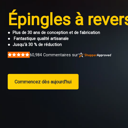
Épingles à rever
● Plus de 30 ans de conception et de fabrication
● Fantastique qualité artisanale
● Jusqu'à 30 % de réduction
60,984
Commentaires sur
Rated
5
out
of
5
stars
Commencez dès aujourd'hui