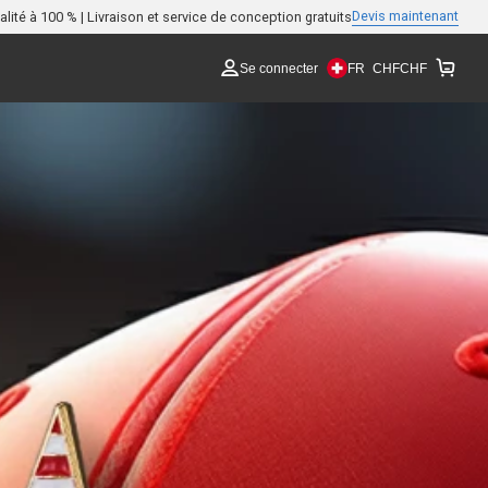
Devis maintenant
lité à 100 % | Livraison et service de conception gratuits
FR
Se connecter
CHF
CHF