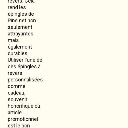
revers. Cela
rend les
épingles de
Pins.net non
seulement
attrayantes
mais
également
durables.
Utiliser l'une de
ces épingles à
revers
personnalisées
comme
cadeau,
souvenir
honorifique ou
article
promotionnel
est le bon