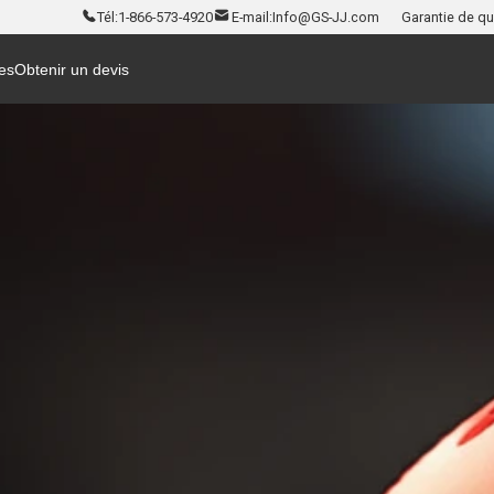
Tél:
1-866-573-4920
E-mail:
Info@GS-JJ.com
Garantie de qua
es
Obtenir un devis