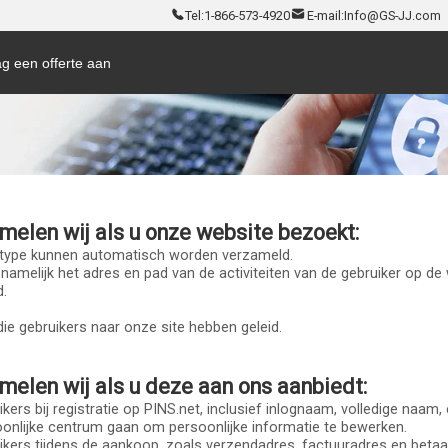
Tel:
1-866-573-4920
E-mail:
Info@GS-JJ.com
g een offerte aan
elen wij als u onze website bezoekt:
ertype kunnen automatisch worden verzameld.
namelijk het adres en pad van de activiteiten van de gebruiker op de 
d.
 die gebruikers naar onze site hebben geleid.
elen wij als u deze aan ons aanbiedt:
uikers bij registratie op PINS.net, inclusief inlognaam, volledige naa
oonlijke centrum gaan om persoonlijke informatie te bewerken.
uikers tijdens de aankoop, zoals verzendadres, factuuradres en beta