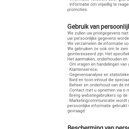
· Informatie om vrijwillig te r
promoties.
Gebruik van persoonlij
We zullen uw privégegevens niet
uw persoonlijke gegevens word
We verzamelen de informatie voo
We gebruiken ze ook om te zien
geïnteresseerd zijn. Het specifiek
Het aanmaken, onderhouden en 
· Om vragen en handelingen van 
· Klantenservice;
· Gegevensanalyse en statistiek
· Bied en toon inhoud die specia
· Beheer en onderhoud van de in
· Contact met u opnemen via e-m
· Breng websitegebruikers op de
· Marketingcommunicatie wordt g
persoonlijke informatie gebruikt
gevraagd.
Bescherming van perso