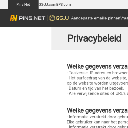
Pins.Net
GS-JJ.com
BPS.com
Aangepaste emaille pinnen
Vraa
Privacybeleid
Welke gegevens verzam
· Taalversie, IP-adres en brows
· Het surfgedrag van de website, 
op de website worden uitgevoer
· Datum en tijd van het bezoek.
· Alle verwijzende sites of URL's
Welke gegevens verzam
· Informatie verstrekt door gebr
Elke gebruiker kan naar het pers
· Informatie verstrekt door gebr