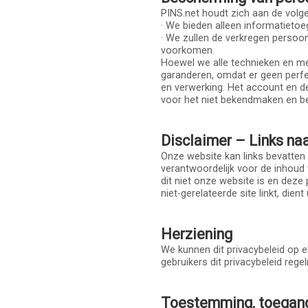
PINS.net houdt zich aan de volge
· We bieden alleen informatieto
· We zullen de verkregen persoo
voorkomen.
Hoewel we alle technieken en me
garanderen, omdat er geen perfe
en verwerking. Het account en de
voor het niet bekendmaken en be
Disclaimer – Links na
Onze website kan links bevatten 
verantwoordelijk voor de inhoud
dit niet onze website is en deze 
niet-gerelateerde site linkt, dien
Herziening
We kunnen dit privacybeleid op 
gebruikers dit privacybeleid reg
Toestemming, toegang