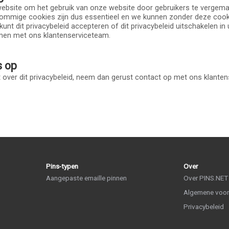
bsite om het gebruik van onze website door gebruikers te vergemak
Sommige cookies zijn dus essentieel en we kunnen zonder deze cook
 kunt dit privacybeleid accepteren of dit privacybeleid uitschakelen i
men met ons klantenserviceteam.
s op
 over dit privacybeleid, neem dan gerust contact op met ons klanten
Pins-typen
Over
Aangepaste emaille pinnen
Over PINS.NET
Algemene voo
Privacybeleid