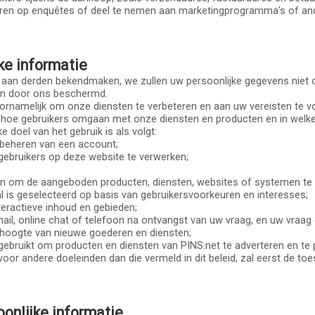
eageren op enquêtes of deel te nemen aan marketingprogramma's of a
ke informatie
 aan derden bekendmaken, we zullen uw persoonlijke gegevens niet d
en door ons beschermd.
rnamelijk om onze diensten te verbeteren en aan uw vereisten te vo
 hoe gebruikers omgaan met onze diensten en producten en in welke
e doel van het gebruik is als volgt:
beheren van een account;
gebruikers op deze website te verwerken;
en om de aangeboden producten, diensten, websites of systemen te 
al is geselecteerd op basis van gebruikersvoorkeuren en interesses;
teractieve inhoud en gebieden;
ail, online chat of telefoon na ontvangst van uw vraag, en uw vraag
 hoogte van nieuwe goederen en diensten;
ebruikt om producten en diensten van PINS.net te adverteren en te
 voor andere doeleinden dan die vermeld in dit beleid, zal eerst de 
onlijke informatie