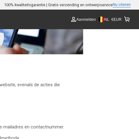
Nu citeren
100% kwaliteitsgarantie | Gratis verzending en ontwerpservice
NL
Aanmelden
€
EUR
website, evenals de acties die
m, e-mailadres en contactnummer.
almethode.