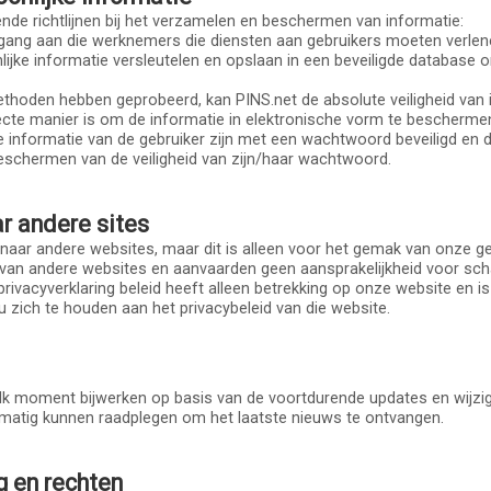
nde richtlijnen bij het verzamelen en beschermen van informatie:
egang aan die werknemers die diensten aan gebruikers moeten verlen
nlijke informatie versleutelen en opslaan in een beveiligde databas
thoden hebben geprobeerd, kan PINS.net de absolute veiligheid van i
cte manier is om de informatie in elektronische vorm te beschermen
 informatie van de gebruiker zijn met een wachtwoord beveiligd en d
schermen van de veiligheid van zijn/haar wachtwoord.
ar andere sites
naar andere websites, maar dit is alleen voor het gemak van onze gebr
 van andere websites en aanvaarden geen aansprakelijkheid voor sc
privacyverklaring beleid heeft alleen betrekking op onze website en i
t u zich te houden aan het privacybeleid van die website.
elk moment bijwerken op basis van de voortdurende updates en wijzig
elmatig kunnen raadplegen om het laatste nieuws te ontvangen.
 en rechten